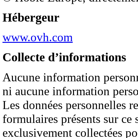
Hébergeur
www.ovh.com
Collecte
d’informations
Aucune
information
person
ni
aucune
information
pers
Les
données
personnelles
r
formulaires
présents
sur
ce
s
exclusivement
collectées
po