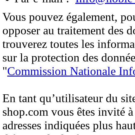
Vous
pouvez
également
, po
opposer au
traitement
des
d
trouverez
toutes
les
informa
sur
la protection des
donnée
"
Commission
Nationale
Inf
En
tant
qu’utilisateur
du sit
shop.com
vous
êtes
invité
à
adresses
indiquées
plus
hau