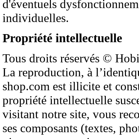
d'éventuels
dysfonctionnem
individuelles
.
Propriété
intellectuelle
Tous
droits
réservés
©
Hobi
La reproduction,
à
l’identiq
shop.com
est
illicite
et
cons
propriété
intellectuelle
susc
visitant
notre
site,
vous
rec
ses
composants
(
textes
, pho