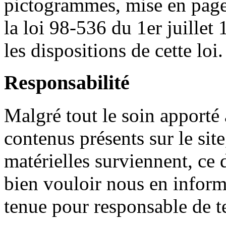
pictogrammes
,
mise
en pag
la
loi
98-536 du
1er
juillet
1
les dispositions de
cette
loi
.
Responsabilité
Malgré
tout le
soin
apporté
contenus
présents
sur
le sit
matérielles
surviennent
,
ce
bien
vouloir
nous
en inform
tenue
pour
responsable
de
t