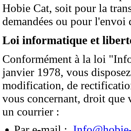
Hobie
Cat,
soit
pour la tran
demandées
ou
pour
l'envoi
Loi
informatique
et
libert
Conformément
à
la
loi
"
Inf
janvier
1978,
vous
disposez
modification, de rectificati
vous
concernant
,
droit
que
un
courrier
:
Par e-mail :
Info@hobie