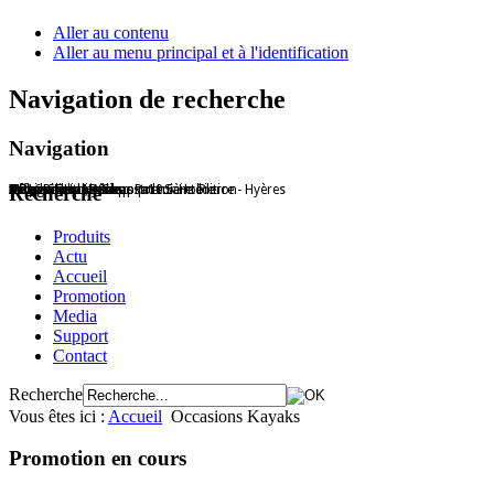
Aller au contenu
Aller au menu principal et à l'identification
Navigation de recherche
Navigation
Hobie Shop Hyères - Port Saint Pierre - Hyères
Offre Promo Passport 10.5
Patrice Gotti, Ambassadeur Hobie
HC16 en action
L'équipe hobie Shop
Accessoires Hobie
Mirage Eclipse
Trophée Hobie Shop première édition
Recherche
Produits
Actu
Accueil
Promotion
Media
Support
Contact
Recherche
Vous êtes ici :
Accueil
Occasions Kayaks
Promotion en cours