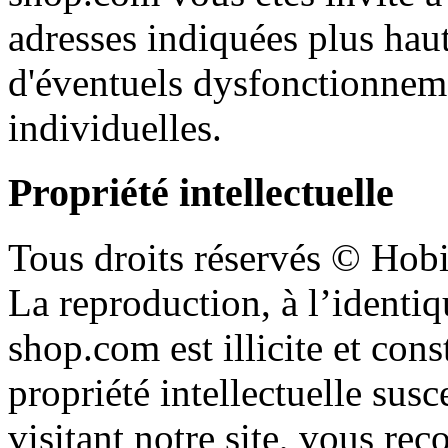
adresses
indiquées
plus
hau
d'éventuels
dysfonctionnem
individuelles
.
Propriété
intellectuelle
Tous
droits
réservés
©
Hobi
La reproduction,
à
l’identiq
shop.com
est
illicite
et
cons
propriété
intellectuelle
susc
visitant
notre
site,
vous
rec