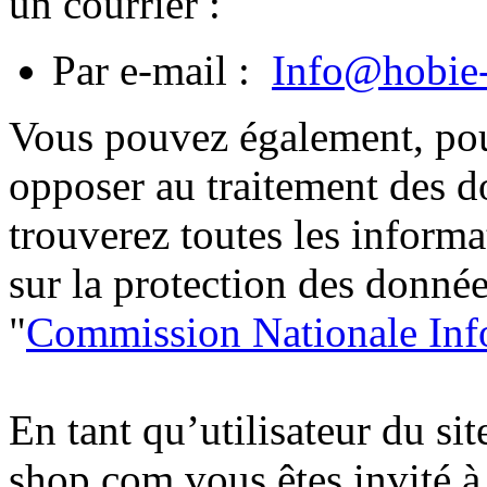
un
courrier
:
Par e-mail :
Info@hobie
Vous
pouvez
également
, po
opposer au
traitement
des
d
trouverez
toutes
les
informa
sur
la protection des
donnée
"
Commission
Nationale
Inf
En
tant
qu’utilisateur
du sit
shop.com
vous
êtes
invité
à