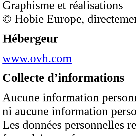
Graphisme
et
réalisations
©
Hobie
Europe,
directeme
Hébergeur
www.ovh.com
Collecte
d’informations
Aucune
information
person
ni
aucune
information
pers
Les
données
personnelles
r