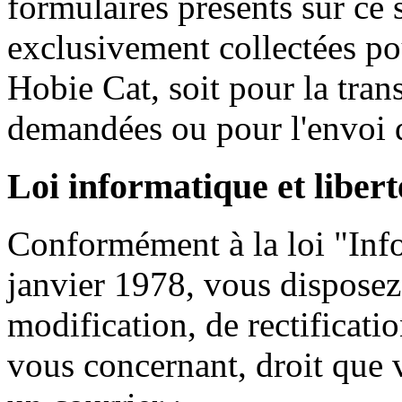
formulaires
présents
sur
ce
s
exclusivement
collectées
po
Hobie
Cat,
soit
pour la tran
demandées
ou
pour
l'envoi
Loi
informatique
et
libert
Conformément
à
la
loi
"
Inf
janvier
1978,
vous
disposez
modification, de rectificati
vous
concernant
,
droit
que