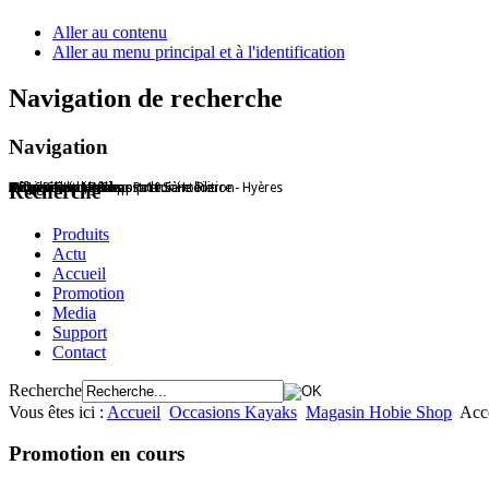
Aller au contenu
Aller au menu principal et à l'identification
Navigation de recherche
Navigation
Hobie Shop Hyères - Port Saint Pierre - Hyères
Offre Promo Passport 10.5
Patrice Gotti, Ambassadeur Hobie
HC16 en action
L'équipe hobie Shop
Accessoires Hobie
Mirage Eclipse
Trophée Hobie Shop première édition
Recherche
Produits
Actu
Accueil
Promotion
Media
Support
Contact
Recherche
Vous êtes ici :
Accueil
Occasions Kayaks
Magasin Hobie Shop
Acc
Promotion en cours