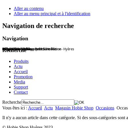
Aller au contenu
Aller au menu principal et à l'identification
Navigation de recherche
Navigation
Hobie Shop Hyères - Port Saint Pierre - Hyères
Offre Promo Passport 10.5
Patrice Gotti, Ambassadeur Hobie
HC16 en action
L'équipe hobie Shop
Accessoires Hobie
Mirage Eclipse
Trophée Hobie Shop première édition
Recherche
Produits
Actu
Accueil
Promotion
Media
Support
Contact
Recherche
Vous êtes ici :
Accueil
Actu
Magasin Hobie Shop
Occasions
Occas
Il n'y a aucun article dans cette catégorie. Si des sous-catégories sont a
© Hobie Shop Hyères 2023